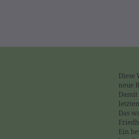
Diese 
neue B
Damit 
letzte
Das wa
Friedh
Ein he