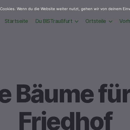
Cookies. Wenn du die Website weiter nutzt, gehen wir von deinem Einv
Startseite
Du BISTraußfurt
Ortsteile
Vor
Kategorien
ALLGEMEIN
e Bäume für
Friedhof